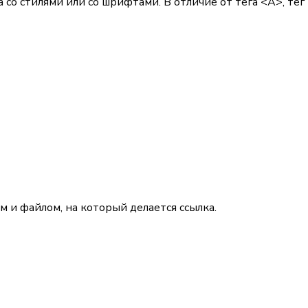
 со стилями или со шрифтами. В отличие от тега
<A>
, тег
и файлом, на который делается ссылка.