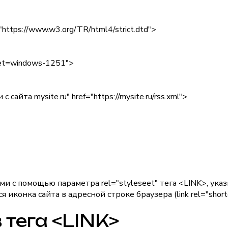
tps://www.w3.org/TR/html4/strict.dtd">
rset=windows-1251">
 с сайта mysite.ru" href="https://mysite.ru/rss.xml">
ями с помощью параметра
rel="styleseet"
тега
<LINK>
, ука
ся иконка сайта в адресной строке браузера (
link rel="short
тега <LINK>