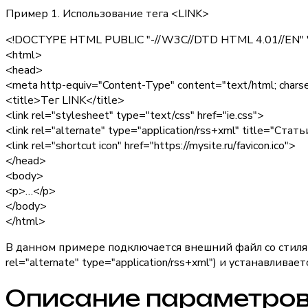
Пример 1. Использование тега <LINK>
<!DOCTYPE HTML PUBLIC "-//W3C//DTD HTML 4.01//EN" "ht
<html>
<head>
<meta http-equiv="Content-Type" content="text/html; cha
<title>Тег LINK</title>
<link rel="stylesheet" type="text/css" href="ie.css">
<link rel="alternate" type="application/rss+xml" title="Статьи
<link rel="shortcut icon" href="https://mysite.ru/favicon.ico">
</head>
<body>
<p>…</p>
</body>
</html>
В данном примере подключается внешний файл со стил
rel="alternate" type="application/rss+xml"
) и устанавливает
Описание параметров 