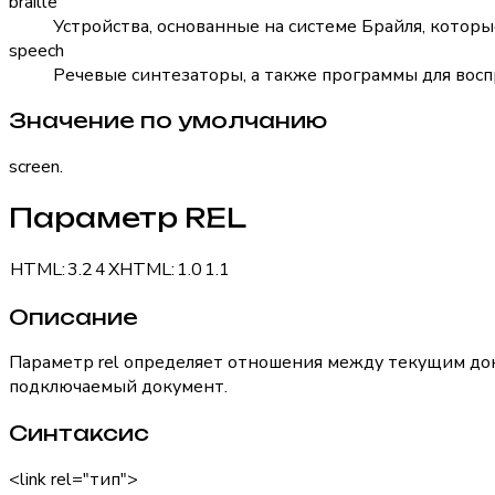
braille
Устройства, основанные на системе Брайля, котор
speech
Речевые синтезаторы, а также программы для восп
Значение по умолчанию
screen.
Параметр REL
HTML:
3.2
4
XHTML:
1.0
1.1
Описание
Параметр
rel
определяет отношения между текущим докум
подключаемый документ.
Синтаксис
<link rel="тип">