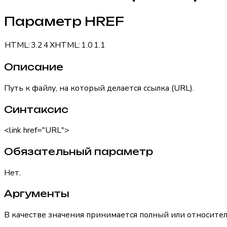
Параметр HREF
HTML:
3.2
4
XHTML:
1.0
1.1
Описание
Путь к файлу, на который делается ссылка (URL).
Синтаксис
<link href="URL">
Обязательный параметр
Нет.
Аргументы
В качестве значения принимается полный или относител