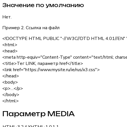
Значение по умолчанию
Нет.
Пример 2. Ссылка на файл
<!DOCTYPE HTML PUBLIC "-//W3C//DTD HTML 4.01//EN" "ht
<html>
<head>
<meta http-equiv="Content-Type" content="text/html; cha
<title>Тег LINK, параметр href</title>
<link
href="https://www.mysite.ru/ie/rus/x3.css"
>
</head>
<body>
<p>…</p>
</body>
</html>
Параметр MEDIA