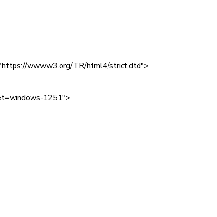
tps://www.w3.org/TR/html4/strict.dtd">
rset=windows-1251">