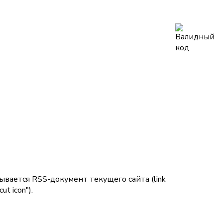
зывается RSS-документ текущего сайта (
link
cut icon"
).