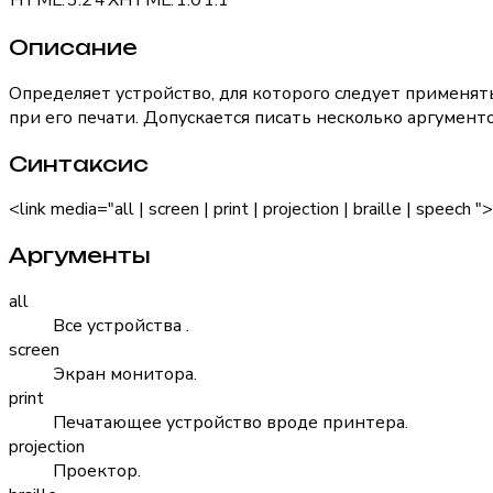
HTML:
3.2
4
XHTML:
1.0
1.1
Описание
Определяет устройство, для которого следует применят
при его печати. Допускается писать несколько аргументо
Синтаксис
<link media="all | screen | print | projection | braille | speech ">
Аргументы
all
Все устройства .
screen
Экран монитора.
print
Печатающее устройство вроде принтера.
projection
Проектор.