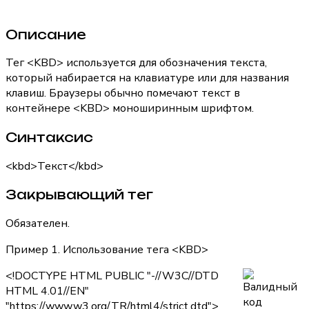
Описание
Тег
<KBD>
используется для обозначения текста,
который набирается на клавиатуре или для названия
клавиш. Браузеры обычно помечают текст в
контейнере
<KBD>
моноширинным шрифтом.
Синтаксис
<kbd>Текст</kbd>
Закрывающий тег
Обязателен.
Пример 1. Использование тега <KBD>
<!DOCTYPE HTML PUBLIC "-//W3C//DTD
HTML 4.01//EN"
"https://www.w3.org/TR/html4/strict.dtd">