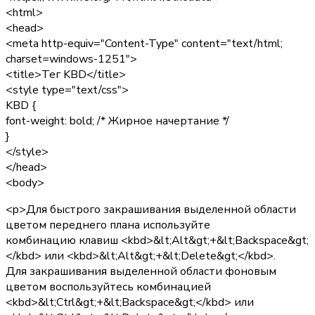
<html>
<head>
<meta http-equiv="Content-Type" content="text/html;
charset=windows-1251">
<title>Тег KBD</title>
<style type="text/css">
KBD {
font-weight: bold;
/* Жирное начертание */
}
</style>
</head>
<body>
<p>Для быстрого закрашивания выделенной области
цветом переднего плана используйте
комбинацию клавиш <kbd>&lt;Alt&gt;+&lt;Backspace&gt;
</kbd> или <kbd>&lt;Alt&gt;+&lt;Delete&gt;</kbd>.
Для закрашивания выделенной области фоновым
цветом воспользуйтесь комбинацией
<kbd>&lt;Ctrl&gt;+&lt;Backspace&gt;</kbd> или