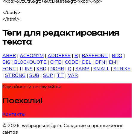
<kbd>&lt;Ctrl&gt;+&lt;Delete&gt;</kbd>.</p>
</body>
</html>
Теги для редактирования
текста
ABBR
|
ACRONYM
|
ADDRESS
|
B
|
BASEFONT
|
BDO
|
BIG
|
BLOCKQUOTE
|
CITE
|
CODE
|
DEL
|
DFN
|
EM
|
FONT
|
I
|
INS
|
KBD
|
NOBR
|
Q
|
SAMP
|
SMALL
|
STRIKE
|
STRONG
|
SUB
|
SUP
|
TT
|
VAR
Случайности не случайны
Поехали!
Контакты
© 2026. webpagesdesign.ru Создание и продвижение
сайтов