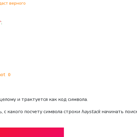
 даст верного
"
;
not 0
целому и трактуется как код символа.
, с какого посчету символа строки
haystack
начинать поиск