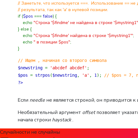
// Заметьте, что используется ===. Использование == не
// результата, так как 'a' в нулевой позиции.
if (
$pos
===
false
) {
echo
"Строка '$findme' не найдена в строке '$mystring1'
} else {
echo
"Строка '$findme' найдена в строке '$mystring1'"
;
echo
" в позиции $pos"
;
}
// Ищем , начиная со второго символа
$newstring
=
'abcdef abcdef'
;
$pos
=
strpos
(
$newstring
,
'a'
,
1
);
// $pos = 7, 
?>
Если
needle
не является строкой, он приводится к 
Необязательный аргумент
offset
позволяет указать
начала строки
haystack
.
Случайности не случайны