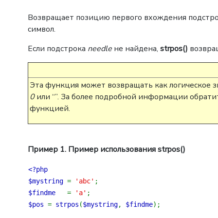
Возвращает позицию первого вхождения подстр
символ.
Если подстрока
needle
не найдена,
strpos()
возвра
Эта функция может возвращать как логическое 
0
или “”. За более подробной информации обрати
функцией.
Пример 1. Пример использования
strpos()
<?php
$mystring
=
'abc'
;
$findme
=
'a'
;
$pos
=
strpos
(
$mystring
,
$findme
);