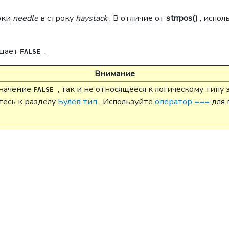
оки
needle
в строку
haystack
. В отличие от
strrpos()
, испол
щает
.
FALSE
Внимание
значение
, так и не относящееся к логическому типу
FALSE
тесь к разделу
Булев тип
. Используйте
оператор ===
для 