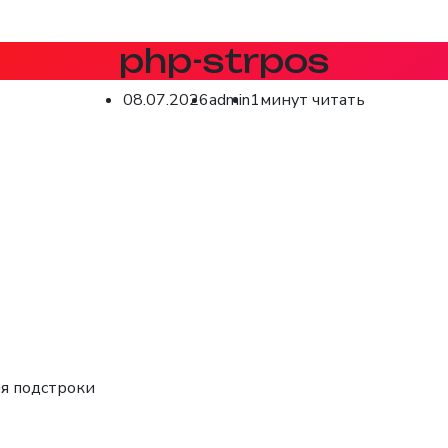
php-strpos
08.07.2026
admin
1минут читать
я подстроки