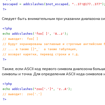
$escaped
=
addcslashes
(
$not_escaped
,
"..37!@177..377"
)
?>
Следует быть внимательным при указании диапазона симв
<?php
echo
addcslashes
(
'foo[ ]'
,
'A..z'
);
// выводит: foo[ ]
// Будут экранированы заглавные и строчные английские 
// ... а также []^_` а также табуляция,
// возврат каретки, перевод строки и т.д.
?>
Также, если ASCII код первого символа диапозона больш
символы и точка. Для определения ASCII кода символо
<?php
echo
addcslashes
(
"zoo['.']"
,
'z..A'
);
// выводит: zoo['.']
?>