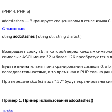
(PHP 4, PHP 5)
addcslashes — Экранирует спецсимволы в стиле языка C
Описание
string
addcslashes
( string str, string charlist )
Возвращает сроку
str
, в которой перед каждым символ
символы с ASCII менее 32 и более 126 преобразуются в
Будьте внимательны при экранировании символв 0, a, b, f, n
последовательностями, в то время как в PHP только (
NUL
При передаче
charlist
вида “..37” будут экранированы сим
Пример 1. Пример использования
addcslashes()
<?php