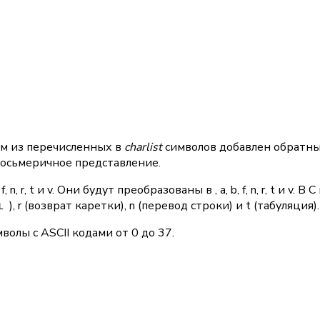
ом из перечисленных в
charlist
символов добавлен обратны
 восьмеричное представление.
, r, t и v. Они будут преобразованы в , a, b, f, n, r, t и v
), r (возврат каретки), n (перевод строки) и t (табуляция).
L
волы с ASCII кодами от 0 до 37.