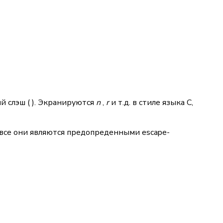
й слэш (
). Экранируются
n
,
r
и т.д. в стиле языка C,
. В C все они являются предопреденными escape-