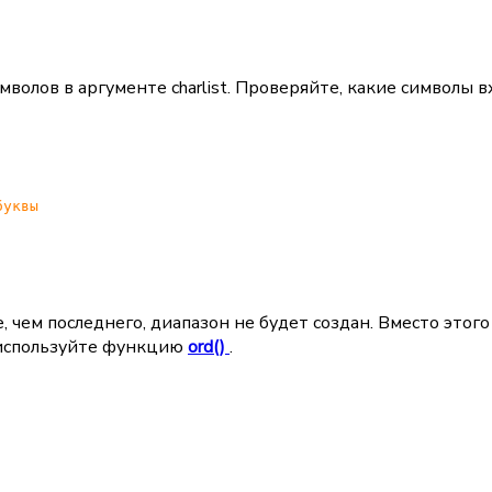
;
олов в аргументе charlist. Проверяйте, какие символы вх
буквы
е, чем последнего, диапазон не будет создан. Вместо это
в используйте функцию
ord()
.