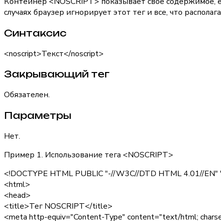
Контейнер
<NOSCRIPT
> показывает свое содержимое, 
случаях браузер игнорирует этот тег и все, что располаг
Синтаксис
<noscript>Текст</noscript>
Закрывающий тег
Обязателен.
Параметры
Нет.
Пример 1. Использование тега <NOSCRIPT>
<!DOCTYPE HTML PUBLIC "-//W3C//DTD HTML 4.01//EN" "ht
<html>
<head>
<title>Тег NOSCRIPT</title>
<meta http-equiv="Content-Type" content="text/html; cha