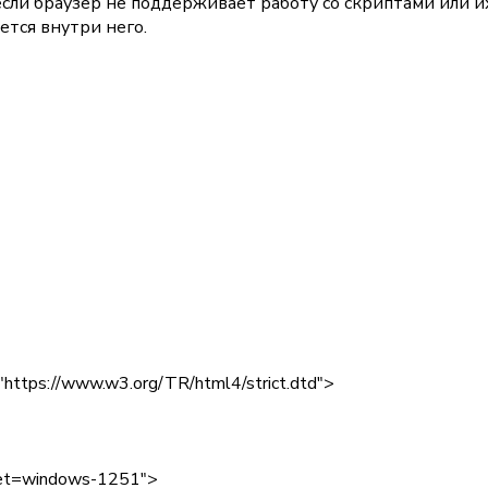
если браузер не поддерживает работу со скриптами или 
ается внутри него.
tps://www.w3.org/TR/html4/strict.dtd">
rset=windows-1251">