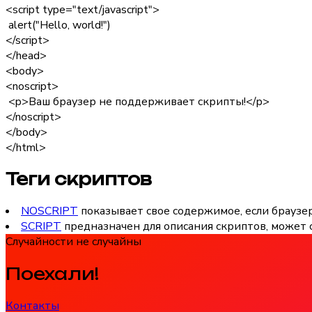
<script type="text/javascript">
alert("Hello, world!")
</script>
</head>
<body>
<noscript>
<p>Ваш браузер не поддерживает скрипты!</p>
</noscript>
</body>
</html>
Теги скриптов
NOSCRIPT
показывает свое содержимое, если браузе
SCRIPT
предназначен для описания скриптов, может 
Случайности не случайны
Поехали!
Контакты