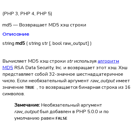
(PHP 3, PHP 4, PHP 5)
md5 — Возвращает MD5 хэш строки
Описание
string
md5
( string str [, bool raw_output] )
Вычисляет MD5 хэш строки
str
используя
алгоритм
MD5
RSA Data Security, Inc. и возвращает этот хэш. Хэш
представляет собой 32-значное шестнадцатеричное
число. Если необязательный аргумент
raw_output
имеет
значение
, то возвращается бинарная строка из 16
TRUE
символов.
Замечание:
Необязательный аргумент
raw_output
был добавлен в PHP 5.0.0 и по
умолчанию равен
FALSE