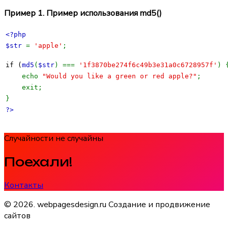
Пример 1. Пример использования
md5()
<?php
$str
=
'apple'
;
if (
md5
(
$str
) ===
'1f3870be274f6c49b3e31a0c6728957f'
) 
echo
"Would you like a green or red apple?"
;
exit;
}
?>
Случайности не случайны
Поехали!
Контакты
© 2026. webpagesdesign.ru Создание и продвижение
сайтов