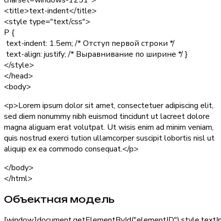
charset=windows-1251">
<title>text-indent</title>
<style type="text/css">
P {
text-indent: 1.5em;
/* Отступ первой строки */
text-align: justify;
/* Выравнивание по ширине */
}
</style>
</head>
<body>
<p>Lorem ipsum dolor sit amet, consectetuer adipiscing elit,
sed diem nonummy nibh euismod tincidunt ut lacreet dolore
magna aliguam erat volutpat. Ut wisis enim ad minim veniam,
quis nostrud exerci tution ullamcorper suscipit lobortis nisl ut
aliquip ex ea commodo consequat.</p>
</body>
</html>
Объектная модель
[window.]document.getElementById("
elementID
").style.text