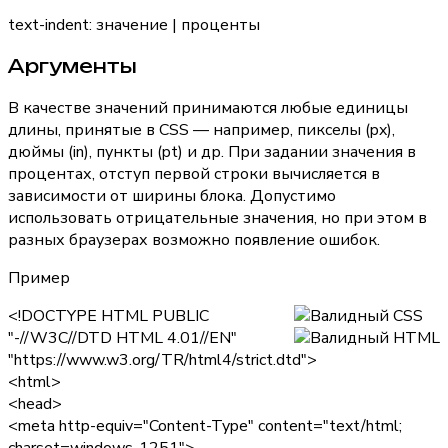
text-indent: значение | проценты
Аргументы
В качестве значений принимаются любые единицы
длины, принятые в CSS — например, пикселы (px),
дюймы (in), пункты (pt) и др. При задании значения в
процентах, отступ первой строки вычисляется в
зависимости от ширины блока. Допустимо
использовать отрицательные значения, но при этом в
разных браузерах возможно появление ошибок.
Пример
<!DOCTYPE HTML PUBLIC
"-//W3C//DTD HTML 4.01//EN"
"https://www.w3.org/TR/html4/strict.dtd">
<html>
<head>
<meta http-equiv="Content-Type" content="text/html;