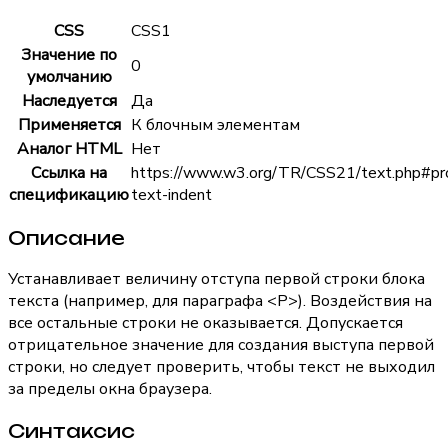
CSS
CSS1
Значение по
0
умолчанию
Наследуется
Да
Применяется
К блочным элементам
Аналог HTML
Нет
Ссылка на
https://www.w3.org/TR/CSS21/text.php#pr
спецификацию
text-indent
Описание
Устанавливает величину отступа первой строки блока
текста (например, для параграфа
<P>
). Воздействия на
все остальные строки не оказывается. Допускается
отрицательное значение для создания выступа первой
строки, но следует проверить, чтобы текст не выходил
за пределы окна браузера.
Синтаксис