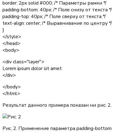
border: 2px solid #000;
/* Параметры рамки */
padding-bottom: 40px;
/* Поле снизу от текста */
padding-top: 40px;
/* Поле сверху от текста */
text-align: center;
/* Выравнивание по центру */
}
</style>
</head>
<body>
<div class="layer">
Lorem ipsum dolor sit amet
</div>
</body>
</html>
Результат данного примера показан ни рис. 2.
Рис. 2. Применение параметра padding-bottom