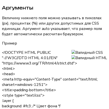
Аргументы
Величину нижнего поля можно указывать в пикселах
(px), процентах (%) или других допустимых для CSS
единицах. Аргумент
auto
указывает, что размер поля
будет автоматически рассчитан браузером.
Пример
<!DOCTYPE HTML PUBLIC
"-//W3C//DTD HTML 4.01//EN"
"https://www.w3.org/TR/html4/strict.dtd">
<html>
<head>
<meta http-equiv="Content-Type" content="text/html;
charset=windows-1251">
<title>padding-bottom</title>
<style type="text/css">
.layer {
background: #fc3;
/* Цвет фона */