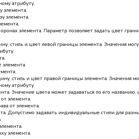
ному атрибуту.
у элемента.
зу элемента.
лемента.
оронах элемента. Параметр позволяет задать цвет грани
у, стиль и цвет левой границы элемента. Значения могут
ибуту.
та.
т элемента.
емента.
ну, стиль и цвет правой границы элемента. Значения мог
ному атрибуту.
ента. Значение цвета может задаваться по его названию
 от элемента.
ава от элемента.
та. Допустимо задавать индивидуальные стили для разны
.
элемента.
ху элемента.