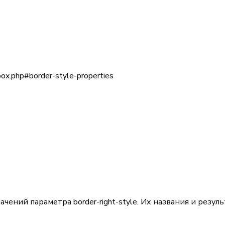
x.php#border-style-properties
начений параметра
border-right-style
. Их названия и резуль