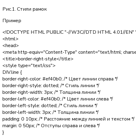
Рис.1. Стили рамок
Пример
<!DOCTYPE HTML PUBLIC "-//W3C//DTD HTML 4.01//EN" "ht
<html>
<head>
<meta http-equiv="Content-Type" content="text/html; cha
<title>border-right-style</title>
<style type="text/css">
DIV.line {
border-right-color: #ef40b0;
/* Цвет линии справа */
border-right-style: dotted;
/* Стиль линии */
border-right-width: 3px;
/* Толщина линии */
border-left-color: #ef40b0;
/* Цвет линии слева */
border-left-style: dotted;
/* Стиль линии */
border-left-width: 3px;
/* Толщина линии */
padding: 0 10px;
/* Расстояние между линией и текстом */
margin: 0 50px;
/* Отступы справа и слева */
}