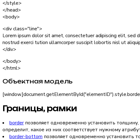
</style>
</head>
<body>
<div class="line">
Lorem ipsum dolor sit amet, consectetuer adipiscing elit, sed
nostrud exerci tution ullamcorper suscipit lobortis nisl ut ali
</div>
</body>
</html>
Объектная модель
[window.]document.getElementById("
elementID
").style.bord
Границы, рамки
border
позволяет одновременно установить толщину, с
определит, какое из них соответствует нужному атрибут
border-bottom
позволяет одновременно установить тол