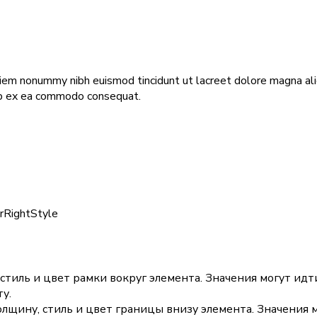
 diem nonummy nibh euismod tincidunt ut lacreet dolore magna ali
quip ex ea commodo consequat.
erRightStyle
тиль и цвет рамки вокруг элемента. Значения могут идти
у.
щину, стиль и цвет границы внизу элемента. Значения м