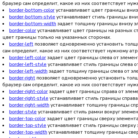
браузер сам определит, какое из них соответствует нуж
border-bottom-color
устанавливает цвет границы вниз
border-bottom-style
устанавливает стиль границы вни
border-bottom-width
задает толщину границы внизу э
border-color
устанавливает цвет границы на разных ст
цвет границы только на указанных сторонах.
border-left
позволяет одновременно установить толщин
сам определит, какое из них соответствует нужному атр
border-left-color
задает цвет границы слева от элемен
border-left-style
устанавливает стиль границы слева о
border-left-width
задает толщину границы слева от эл
border-right
позволяет одновременно установить толщи
браузер сам определит, какое из них соответствует нуж
border-right-color
задает цвет границы справа от элем
border-right-style
устанавливает стиль границы справа
border-right-width
устанавливает толщину границы спр
border-style
устанавливает стиль рамки вокруг элемен
border-top-color
задает цвет границы сверху элемента
border-top-style
устанавливает стиль границы сверху 
border-top-width
устанавливает толщину границы свер