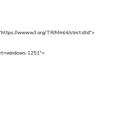
tps://www.w3.org/TR/html4/strict.dtd">
rset=windows-1251">