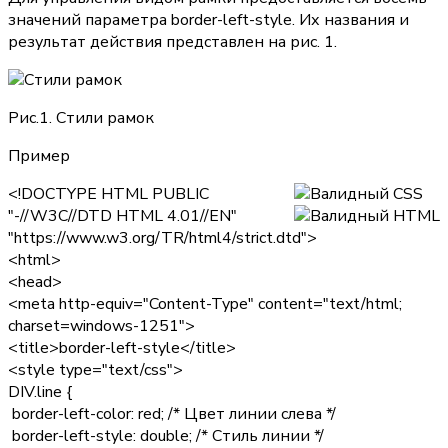
значений параметра
border-left-style
. Их названия и
результат действия представлен на рис. 1.
Рис.1. Стили рамок
Пример
<!DOCTYPE HTML PUBLIC
"-//W3C//DTD HTML 4.01//EN"
"https://www.w3.org/TR/html4/strict.dtd">
<html>
<head>
<meta http-equiv="Content-Type" content="text/html;
charset=windows-1251">
<title>border-left-style</title>
<style type="text/css">
DIV.line {
border-left-color: red;
/* Цвет линии слева */
border-left-style: double;
/* Стиль линии */