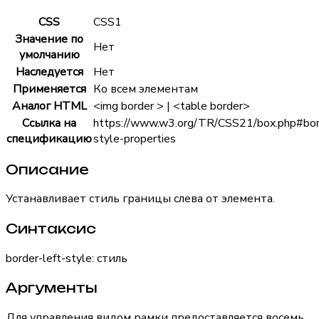
CSS
CSS1
Значение по
Нет
умолчанию
Наследуется
Нет
Применяется
Ко всем элементам
Аналог HTML
<img border > | <table border>
Ссылка на
https://www.w3.org/TR/CSS21/box.php#bor
спецификацию
style-properties
Описание
Устанавливает стиль границы слева от элемента.
Синтаксис
border-left-style: стиль
Аргументы
Для управления видом рамки предоставляется восемь